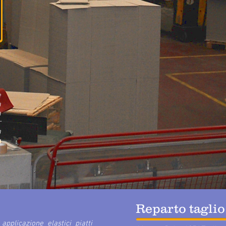
e
a
a
r
a
e
Reparto taglio
plicazione elastici piatti