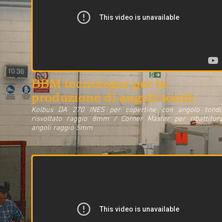
BBM tecnologie per la
produzione di angoli tondi
Kolbus DA 270 INES per copertine con angolo tond
risvoltato raggio 8mm / Corner Master per ribattitur
angoli raggio 5mm