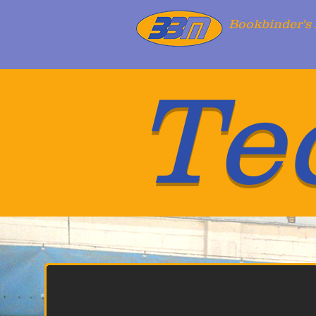
Bookbinder's 
Te