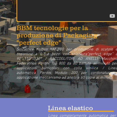
BBM tecnologie per la
produzione di Packaging
"perfect edge"
Solcatrice Kolbus NM 100 per produzione di scatole 
copertine a 4-5-6 pezzi con solcatura”perfect edge” 
90°-110°-130° / RACCOGLITORI AD ANELLI: Macchin
Foderatrice Peroni Top 800 da 80 battute al minuto pe
applicazioni particolari con colla vinilica / Line
automatica Peroni Modulo 200 per cordonatura 
applicazione meccanismo ad anelli a 60 copie al minuto
Linea elastico
Linea completamente automatica per ap