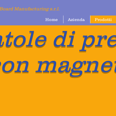
Board Manufacturing s.r.l.
Home
Azienda
Prodotti
tole di pr
con magnet