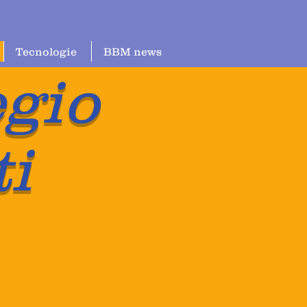
Tecnologie
BBM news
egio
i