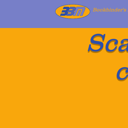
Bookbinder's 
Sca